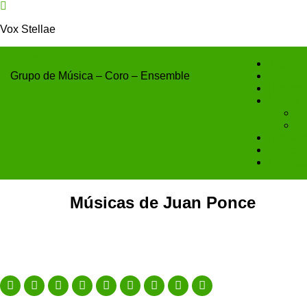
Vox Stellae
Vox Stellae
Inicio
Grupo de Música – Coro – Ensemble
Coñéce
Discogr
Media
Im
Ví
Actuali
Concert
Conctac
Músicas de Juan Ponce